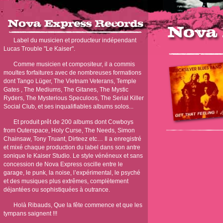
Label du musicien et producteur indépendant
Lucas Trouble "Le Kaiser".
Comme musicien et compositeur, il a commis
moultes forfaitures avec de nombreuses formations
dont Tango Lüger, The Vietnam Veterans, Temple
Gates , The Mediums, The Gitanes, The Mystic
Ryders, The Mysterious Speculoos, The Serial Killer
Social Club, et ses inqualifiables albums solos...
Et produit prêt de 200 albums dont Cowboys
from Outerspace, Holy Curse, The Needs, Simon
Chainsaw, Tony Truant, Dirteez etc… Il a enregistré
et mixé chaque production du label dans son antre
sonique le Kaiser Studio. Le style vénéneux et sans
concession de Nova Express oscille entre le
garage, le punk, la noise, l’expérimental, le psyché
et des musiques plus extrêmes, complètement
déjantées ou sophistiquées à outrance.
Holà Ribauds, Que la fête commence et que les
tympans saignent !!!