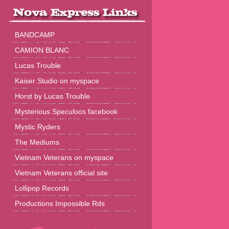
BANDCAMP
CAMION BLANC
Lucas Trouble
Kaiser Studio on myspace
Horst by Lucas Trouble
Mysterious Speculoos facebook
Mystic Ryders
The Mediums
Vietnam Veterans on myspace
Vietnam Veterans official site
Lollipop Records
Productions Impossible Rds