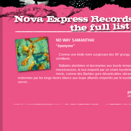
NO WAY SAMANTHA!
"éponyme"
Comme une étoile noire surgissant des 90’ grungy, v
r
sémillants.
Ballades plombées et lancinantes aux lourds tempo
monstrueuses, le tout emporté par un chant mystérie
morte, comme des Barbies gore désarticulées vibrant 
endormies par les longs hivers blancs aux loups affamés emportés par le tourbillo
secret…
pr
sh