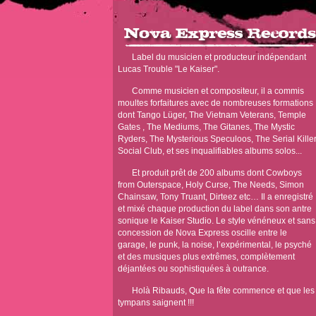
Label du musicien et producteur indépendant
Lucas Trouble "Le Kaiser".
Comme musicien et compositeur, il a commis
moultes forfaitures avec de nombreuses formations
dont Tango Lüger, The Vietnam Veterans, Temple
Gates , The Mediums, The Gitanes, The Mystic
Ryders, The Mysterious Speculoos, The Serial Kille
Social Club, et ses inqualifiables albums solos...
Et produit prêt de 200 albums dont Cowboys
from Outerspace, Holy Curse, The Needs, Simon
Chainsaw, Tony Truant, Dirteez etc… Il a enregistré
et mixé chaque production du label dans son antre
sonique le Kaiser Studio. Le style vénéneux et sans
concession de Nova Express oscille entre le
garage, le punk, la noise, l’expérimental, le psyché
et des musiques plus extrêmes, complètement
déjantées ou sophistiquées à outrance.
Holà Ribauds, Que la fête commence et que les
tympans saignent !!!