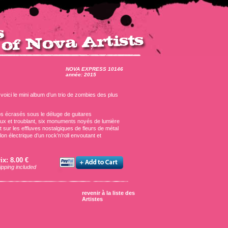
NOVA EXPRESS 10146
année: 2015
oici le mini album d’un trio de zombies des plus
s écrasés sous le déluge de guitares
ux et troublant, six monuments noyés de lumière
sur les effluves nostalgiques de fleurs de métal
n électrique d’un rock’n’roll envoutant et
ix: 8.00 €
ipping included
revenir à la liste des
Artistes